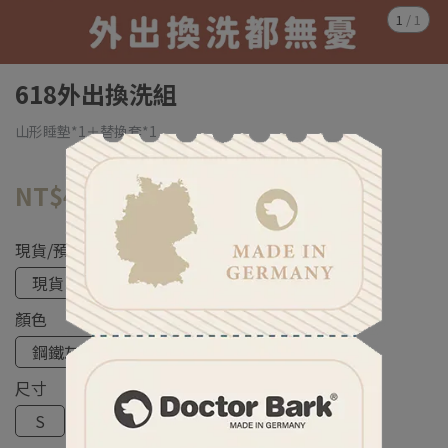
1
/
1
618外出換洗組
山形睡墊*1＋替換套*1
NT$4,118
NT$5,160
現貨/預購
現貨
預購 ( 預計九月份到貨 )
顏色
鋼鐵灰
大地棕
尺寸
S
M
L
XL
XXL
XXXL