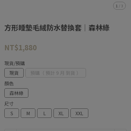
1
/
3
方形睡墊毛絨防水替換套｜森林綠
NT$1,880
現貨/預購
現貨
預購（ 預計 9 月 到貨 ）
顏色
森林綠
尺寸
S
M
L
XL
XXL